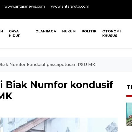
www.antaranews.com
www.antarafoto.com
AH
GAYA
OLAHRAGA
HUKUM
POLITIK
OTONOMI
HIDUP
KHUSUS
i Biak Numfor kondusif pascaputusan PSU MK
si Biak Numfor kondusif
T
 MK