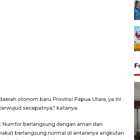
F
daerah otonom baru Provinsi Papua Utara, ya ini
erwujud secepatnya," katanya.
Antara Biro Papua
iak Numfor berlangsung dengan aman dan
bersilahturahmi dengan
akat berlangsung normal di antaranya angkutan
Pendam XVII/Cenderawasih