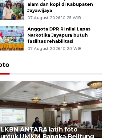
alam dan kopi di Kabupaten
Jayawijaya
07 August 2026 10:25 WIB
Anggota DPR RI nilai Lapas
Narkotika Jayapura butuh
fasilitas rehabilitasi
07 August 2026 10:20 WIB
oto
LKBN ANTARA latih foto
untuk UMKM Bangka Belitung
Agrowisa