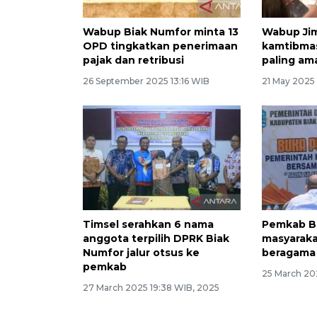
Wabup Biak Numfor minta 13
Wabup Jim
OPD tingkatkan penerimaan
kamtibmas
pajak dan retribusi
paling am
26 September 2025 13:16 WIB
21 May 2025
Timsel serahkan 6 nama
Pemkab Bi
anggota terpilih DPRK Biak
masyarakat
Numfor jalur otsus ke
beragama
pemkab
25 March 20
27 March 2025 19:38 WIB, 2025