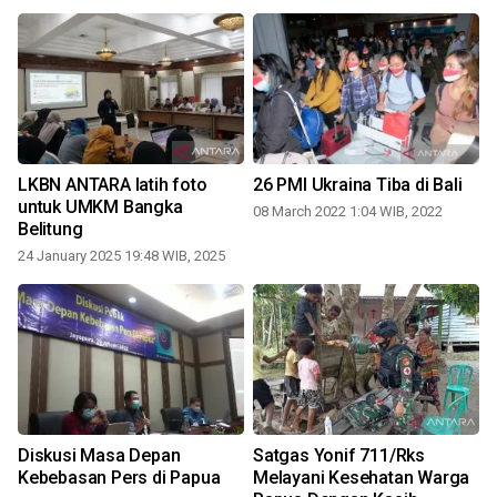
LKBN ANTARA latih foto
26 PMI Ukraina Tiba di Bali
untuk UMKM Bangka
08 March 2022 1:04 WIB, 2022
Belitung
2
24 January 2025 19:48 WIB, 2025
Diskusi Masa Depan
Satgas Yonif 711/Rks
Kebebasan Pers di Papua
Melayani Kesehatan Warga