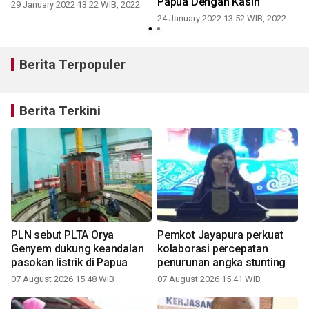
Papua Dengan Kasih
29 January 2022 13:22 WIB, 2022
0
24 January 2022 13:52 WIB, 2022
Berita Terpopuler
Berita Terkini
PLN sebut PLTA Orya
Pemkot Jayapura perkuat
Genyem dukung keandalan
kolaborasi percepatan
pasokan listrik di Papua
penurunan angka stunting
07 August 2026 15:48 WIB
07 August 2026 15:41 WIB