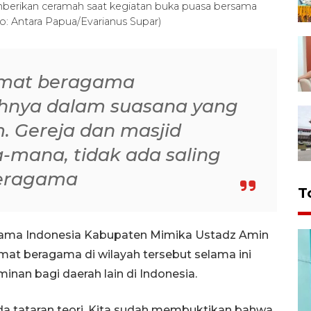
erikan ceramah saat kegiatan buka puasa bersama
o: Antara Papua/Evarianus Supar)
umat beragama
hnya dalam suasana yang
 Gereja dan masjid
mana, tidak ada saling
beragama
T
 Ulama Indonesia Kabupaten Mimika Ustadz Amin
mat beragama di wilayah tersebut selama ini
inan bagi daerah lain di Indonesia.
da tataran teori. Kita sudah membuktikan bahwa