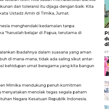
unan dan toleransi itu dijaga dengan baik. Kita
kata Ustadz Amin di Timika, Jumat.
donesia menghendaki kedamaian tanpa
P
"haruslah belajar di Papua, terutama di
d
d
alankan ibadahnya dalam suasana yang aman
07
uh di mana-mana, tidak ada saling sikut antar-
ansi kehidupan umat beragama yang kita bangun
.
paten Mimika mendukung penuh komitmen
ng menyatakan menolak tegas segala paham
tuhan Negara Kesatuan Republik Indonesia.