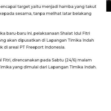
14 March 2022 15:11 WIB, 2022
encapai target yaitu menjadi hamba yang takut
kepada sesama, tanpa melihat latar belakang
a baru-baru ini, pelaksanaan Shalat Idul Fitri
ang akan dipusatkan di Lapangan Timika Indah
 di areal PT Freeport Indonesia.
 Fitri, direncanakan pada Sabtu (24/6) malam
 Timika yang dimulai dari Lapangan Timika Indah.