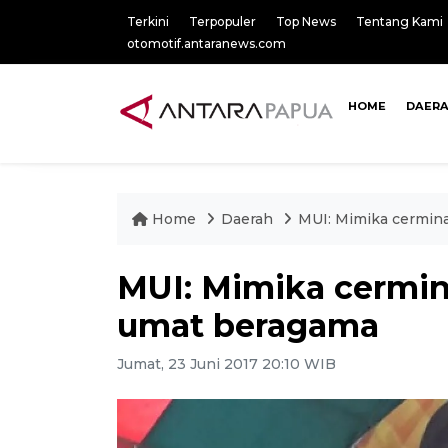
Terkini
Terpopuler
Top News
Tentang Kami
otomotif.antaranews.com
HOME
DAER
Home
Daerah
MUI: Mimika cermin
MUI: Mimika cermi
umat beragama
Jumat, 23 Juni 2017 20:10 WIB