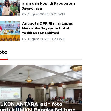
alam dan kopi di Kabupaten
Jayawijaya
07 August 2026 10:25 WIB
Anggota DPR RI nilai Lapas
Narkotika Jayapura butuh
fasilitas rehabilitasi
07 August 2026 10:20 WIB
oto
LKBN ANTARA latih foto
untuk UMKM Bangka Belitung
Agrowisa