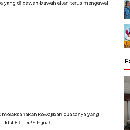
kita yang di bawah-bawah akan terus mengawal
F
us melaksanakan kewajiban puasanya yang
Antara Biro Papua
bersilahturahmi dengan
dul Fitri 1438 Hijriah.
Pendam XVII/Cenderawasih