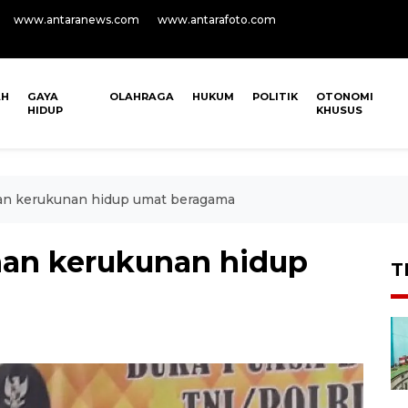
www.antaranews.com
www.antarafoto.com
AH
GAYA
OLAHRAGA
HUKUM
POLITIK
OTONOMI
HIDUP
KHUSUS
an kerukunan hidup umat beragama
nan kerukunan hidup
T