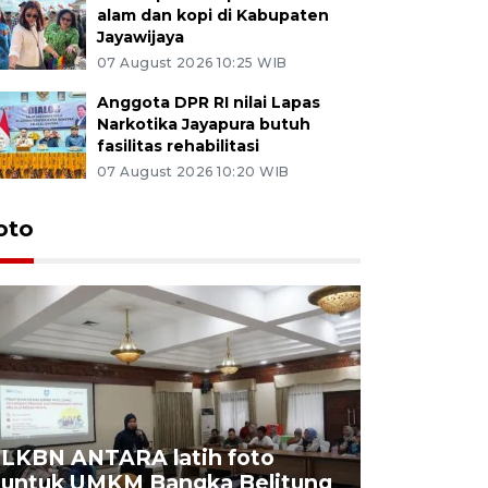
alam dan kopi di Kabupaten
Jayawijaya
07 August 2026 10:25 WIB
Anggota DPR RI nilai Lapas
Narkotika Jayapura butuh
fasilitas rehabilitasi
07 August 2026 10:20 WIB
oto
LKBN ANTARA latih foto
untuk UMKM Bangka Belitung
Agrowisa