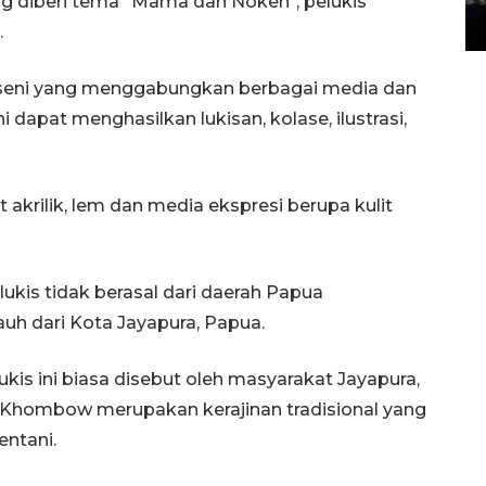
g diberi tema "Mama dan Noken", pelukis
14 March 2022 15:11 WIB, 2022
.
seni yang menggabungkan berbagai media dan
 dapat menghasilkan lukisan, kolase, ilustrasi,
akrilik, lem dan media ekspresi berupa kulit
lukis tidak berasal dari daerah Papua
uh dari Kota Jayapura, Papua.
kis ini biasa disebut oleh masyarakat Jayapura,
Khombow merupakan kerajinan tradisional yang
ntani.