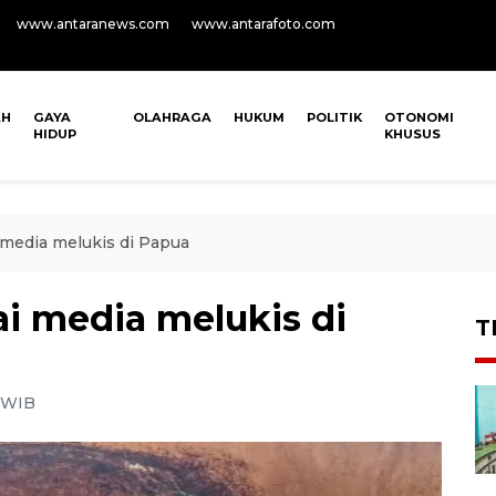
www.antaranews.com
www.antarafoto.com
AH
GAYA
OLAHRAGA
HUKUM
POLITIK
OTONOMI
HIDUP
KHUSUS
 media melukis di Papua
i media melukis di
T
9 WIB