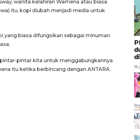
uway, wanita kelahiran Wamena atau biasa
wa) itu, kopi diubah menjadi media untuk
i yang biasa difungsikan sebagai minuman
P
iasa.
d
d
 pintar-pintar kita untuk menggabungkannya
18 
amena itu ketika berbincang dengan ANTARA.