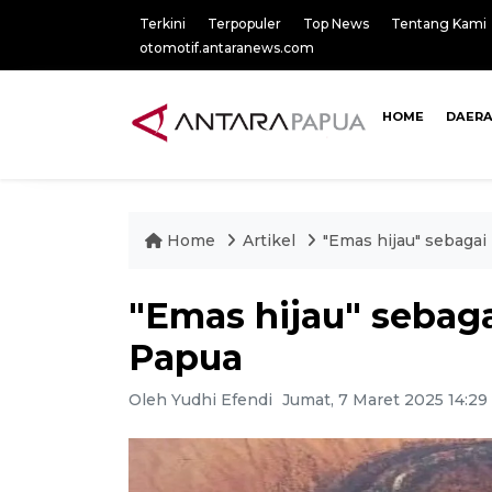
Terkini
Terpopuler
Top News
Tentang Kami
otomotif.antaranews.com
HOME
DAER
Home
Artikel
"Emas hijau" sebagai
"Emas hijau" sebaga
Papua
Oleh Yudhi Efendi
Jumat, 7 Maret 2025 14:2