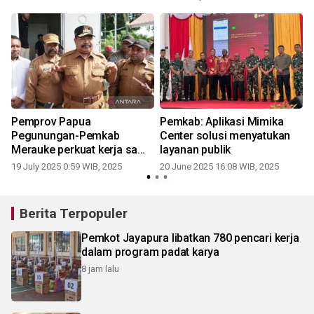
n
Pemprov Papua
Pemkab: Aplikasi Mimika
Pegunungan-Pemkab
Center solusi menyatukan
Merauke perkuat kerja sama
layanan publik
pertanian
19 July 2025 0:59 WIB, 2025
20 June 2025 16:08 WIB, 2025
Berita Terpopuler
Pemkot Jayapura libatkan 780 pencari kerja
dalam program padat karya
8 jam lalu