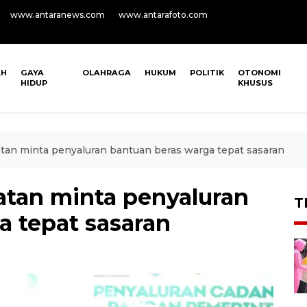
www.antaranews.com
www.antarafoto.com
AH
GAYA
OLAHRAGA
HUKUM
POLITIK
OTONOMI
HIDUP
KHUSUS
an minta penyaluran bantuan beras warga tepat sasaran
tan minta penyaluran
T
a tepat sasaran