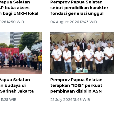
Papua Selatan
Pemprov Papua Selatan
P buka akses
sebut pendidikan karakter
 bagi UMKM lokal
fondasi generasi unggul
026 14:50 WIB
04 August 2026 12:43 WIB
Papua Selatan
Pemprov Papua Selatan
n budaya di
terapkan "IDIS" perkuat
Sarinah Jakarta
pembinaan disiplin ASN
 11:25 WIB
25 July 2026 15:48 WIB