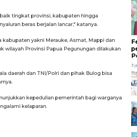
 baik tingkat provinsi, kabupaten hingga
luran beras berjalan lancar," katanya.
ima kabupaten yakni Merauke, Asmat, Mappi dan
F
p
k wilayah Provinsi Papua Pegunungan dilakukan
P
3 j
a daerah dan TNI/Polri dan pihak Bulog bisa
rnya.
enunjukkan kepedulian pemerintah bagi warganya
ngalami kelaparan.