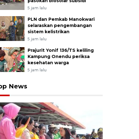
pasokan biosolar subsidi
5 jam lalu
PLN dan Pemkab Manokwari
selaraskan pengembangan
sistem kelistrikan
5 jam lalu
Prajurit Yonif 136/TS keliling
Kampung Onendu periksa
kesehatan warga
5 jam lalu
op News