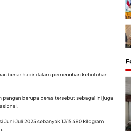
F
enar-benar hadir dalam pemenuhan kebutuhan
pangan berupa beras tersebut sebagai ini juga
sional.
Antara Biro Papua
i Juni-Juli 2025 sebanyak 1.315.480 kilogram
bersilahturahmi dengan
Pendam XVII/Cenderawasih
n.