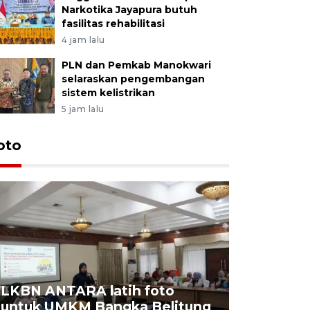
Narkotika Jayapura butuh
fasilitas rehabilitasi
4 jam lalu
PLN dan Pemkab Manokwari
selaraskan pengembangan
sistem kelistrikan
5 jam lalu
oto
LKBN ANTARA latih foto
untuk UMKM Bangka Belitung
Agrowisa