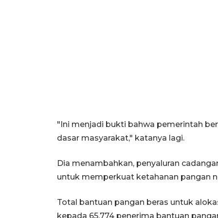
"Ini menjadi bukti bahwa pemerintah b
dasar masyarakat," katanya lagi.
Dia menambahkan, penyaluran cadangan 
untuk memperkuat ketahanan pangan na
Total bantuan pangan beras untuk alokas
kepada 65.774 penerima bantuan panga