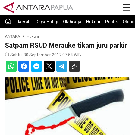
Daerah
Gaya Hidup
Olahraga
Hukum
Politik
Otono
ANTARA
Hukum
Satpam RSUD Merauke tikam juru parkir
Sabtu, 30 September 2017 07:54 WIB