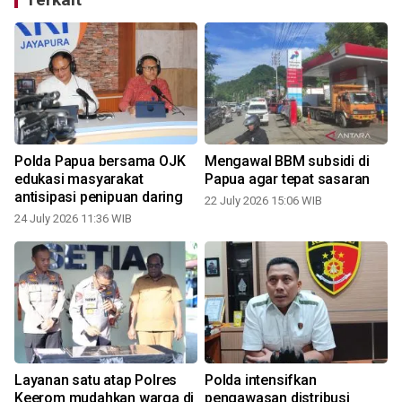
Polda Papua bersama OJK
Mengawal BBM subsidi di
edukasi masyarakat
Papua agar tepat sasaran
antisipasi penipuan daring
22 July 2026 15:06 WIB
24 July 2026 11:36 WIB
1
Layanan satu atap Polres
Polda intensifkan
Keerom mudahkan warga di
pengawasan distribusi