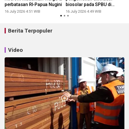
perbatasan RI-Papua Nugini
biosolar pada SPBU di
Papua
16 July 2026 4:51 WIB
16 July 2026 4:49 WIB
0
Berita Terpopuler
Video