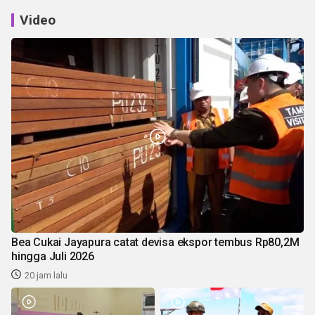
Video
Bea Cukai Jayapura catat devisa ekspor tembus Rp80,2M
hingga Juli 2026
20 jam lalu