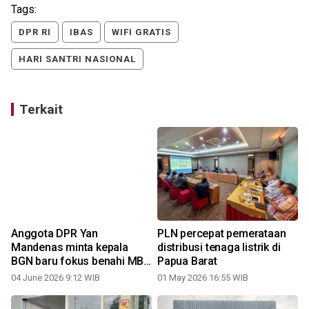
Tags:
DPR RI
IBAS
WIFI GRATIS
HARI SANTRI NASIONAL
Terkait
Anggota DPR Yan
PLN percepat pemerataan
Mandenas minta kepala
distribusi tenaga listrik di
BGN baru fokus benahi MBG
Papua Barat
Papua
04 June 2026 9:12 WIB
01 May 2026 16:55 WIB