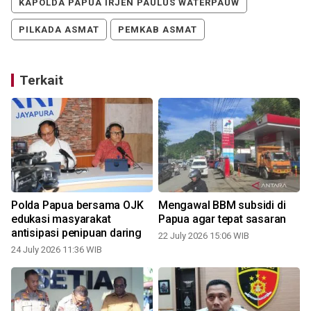
KAPOLDA PAPUA IRJEN PAULUS WATERPAUW
PILKADA ASMAT
PEMKAB ASMAT
Terkait
Polda Papua bersama OJK
Mengawal BBM subsidi di
edukasi masyarakat
Papua agar tepat sasaran
antisipasi penipuan daring
22 July 2026 15:06 WIB
24 July 2026 11:36 WIB
1