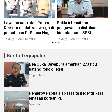
Layanan satu atap Polres
Polda intensifkan
Keerom mudahkan warga di
pengawasan distribusi
perbatasan RI-Papua Nugini
biosolar pada SPBU di
Papua
16 July 2026 4:51 WIB
16 July 2026 4:49 WIB
0
Berita Terpopuler
Bea Cukai Jayapura amankan 273 ribu
batang rokok ilegal
14 jam lalu
Pemprov Papua siap fasilitasi identifikasi
jenazah korban PD II
6 jam lalu