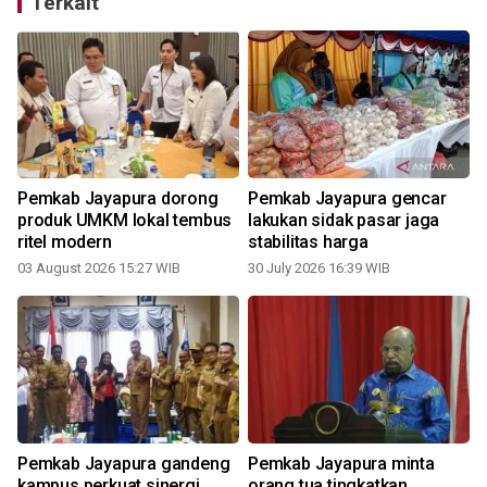
Terkait
Pemkab Jayapura dorong
Pemkab Jayapura gencar
produk UMKM lokal tembus
lakukan sidak pasar jaga
ritel modern
stabilitas harga
03 August 2026 15:27 WIB
30 July 2026 16:39 WIB
2
Pemkab Jayapura gandeng
Pemkab Jayapura minta
kampus perkuat sinergi
orang tua tingkatkan