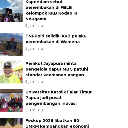
Kapendam sebut
penembakan di FBLB
kelompok KKB Kodap III
Ndugama
5 jam lalu
TNI-Polri selidiki KKB pelaku
penembakan di Wamena
5 jam lalu
Pemkot Jayapura minta
pengelola dapur MBG patuhi
standar keamanan pangan
5 jam lalu
Universitas Katolik Fajar Timur
Papua jadi pusat
pengembangan inovasi
5 jam lalu
Feskop 2026 libatkan 60
UMKM kembangkan ekonomi