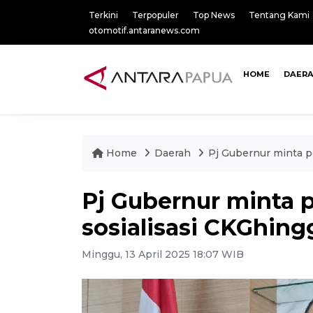
Terkini
Terpopuler
Top News
Tentang Kami
otomotif.antaranews.com
HOME
DAER
Home
Daerah
Pj Gubernur minta p
Pj Gubernur minta 
sosialisasi CKGhing
Minggu, 13 April 2025 18:07 WIB