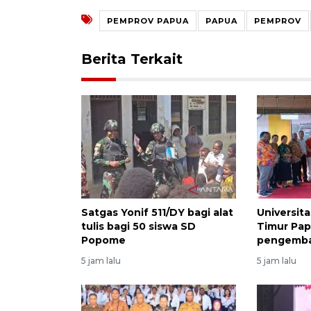
PEMPROV PAPUA
PAPUA
PEMPROV
Berita Terkait
Satgas Yonif 511/DY bagi alat
Universita
tulis bagi 50 siswa SD
Timur Pap
Popome
pengemba
5 jam lalu
5 jam lalu