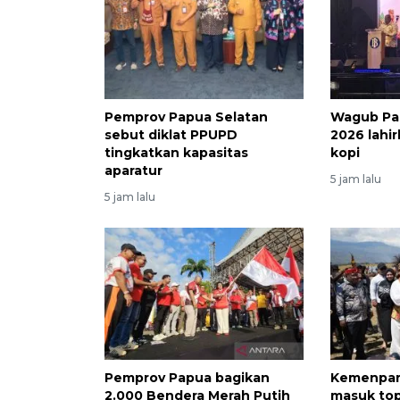
Pemprov Papua Selatan
Wagub Pa
sebut diklat PPUPD
2026 lahi
tingkatkan kapasitas
kopi
aparatur
5 jam lalu
5 jam lalu
Pemprov Papua bagikan
Kemenpar
2.000 Bendera Merah Putih
masuk top