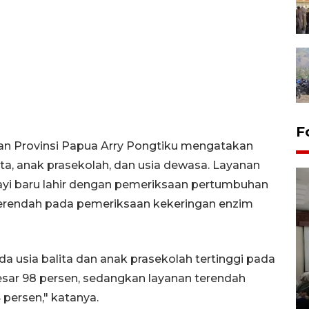
F
tan Provinsi Papua Arry Pongtiku mengatakan
lita, anak prasekolah, dan usia dewasa. Layanan
ayi baru lahir dengan pemeriksaan pertumbuhan
terendah pada pemeriksaan kekeringan enzim
usia balita dan anak prasekolah tertinggi pada
Antara Biro Papua
bersilahturahmi dengan
ar 98 persen, sedangkan layanan terendah
Pendam XVII/Cenderawasih
persen," katanya.