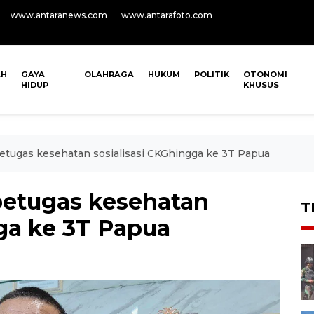
www.antaranews.com
www.antarafoto.com
AH
GAYA
OLAHRAGA
HUKUM
POLITIK
OTONOMI
HIDUP
KHUSUS
etugas kesehatan sosialisasi CKGhingga ke 3T Papua
petugas kesehatan
T
ga ke 3T Papua