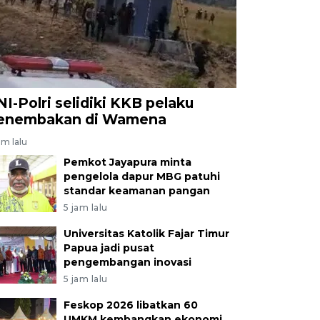
NI-Polri selidiki KKB pelaku
enembakan di Wamena
am lalu
Pemkot Jayapura minta
pengelola dapur MBG patuhi
standar keamanan pangan
5 jam lalu
Universitas Katolik Fajar Timur
Papua jadi pusat
pengembangan inovasi
5 jam lalu
Feskop 2026 libatkan 60
UMKM kembangkan ekonomi