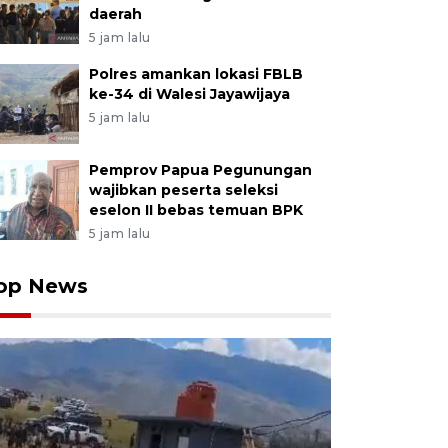
daerah
5 jam lalu
Polres amankan lokasi FBLB
ke-34 di Walesi Jayawijaya
5 jam lalu
Pemprov Papua Pegunungan
wajibkan peserta seleksi
eselon II bebas temuan BPK
5 jam lalu
op News