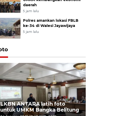
daerah
5 jam lalu
Polres amankan lokasi FBLB
ke-34 di Walesi Jayawijaya
5 jam lalu
oto
LKBN ANTARA latih foto
untuk UMKM Bangka Belitung
Agrowisa