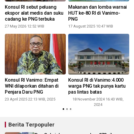
Konsul RI sebut peluang
Makanan dan lomba warnai
ekspor alat medis dan suku
HUT ke-80 RI di Vanimo-
cadang ke PNG terbuka
PNG
27 May 2026 12:52 WIB
17 August 2025 10:47 WIB
2
Konsul RI Vanimo: Empat
Konsul RI di Vanimo:4.000
WNI dilaporkan ditahan di
warga PNG tak punya kartu
Penjara Daru PNG
pas lintas batas
23 April 2025 22:13 WIB, 2025
18 November 2024 16:43 WIB,
2024
Berita Terpopuler