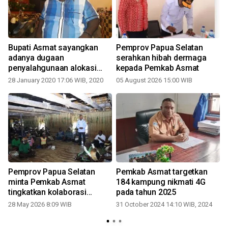
Bupati Asmat sayangkan
Pemprov Papua Selatan
g
adanya dugaan
serahkan hibah dermaga
penyalahgunaan alokasi
kepada Pemkab Asmat
dana desa
28 January 2020 17:06 WIB, 2020
05 August 2026 15:00 WIB
Pemprov Papua Selatan
Pemkab Asmat targetkan
minta Pemkab Asmat
184 kampung nikmati 4G
tingkatkan kolaborasi
pada tahun 2025
pembangunan
28 May 2026 8:09 WIB
31 October 2024 14:10 WIB, 2024