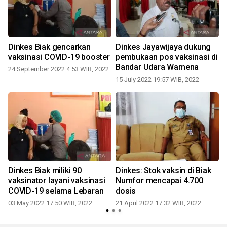
Dinkes Biak gencarkan
Dinkes Jayawijaya dukung
n
vaksinasi COVID-19 booster
pembukaan pos vaksinasi di
Bandar Udara Wamena
24 September 2022 4:53 WIB, 2022
15 July 2022 19:57 WIB, 2022
1
Dinkes Biak miliki 90
Dinkes: Stok vaksin di Biak
vaksinator layani vaksinasi
Numfor mencapai 4.700
COVID-19 selama Lebaran
dosis
03 May 2022 17:50 WIB, 2022
21 April 2022 17:32 WIB, 2022
0