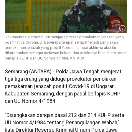
Dokumentasi personel TNI menjaga proses pemakaman jenazah yang
positif virus Corona. Di beberapa tempat sempat terjadi penolakan
pemakaman jenazah yang positif Corona sampai akhirnya aksi itu
dikategorikan sebagai melawan hukum dan pelakunya bisa dijerat pasal
berlapis KUHP dan UU Nomor 4/1984. ANTARA
Semarang (ANTARA) - Polda Jawa Tengah menjerat
tiga tiga orang yang diduga provokator penolakan
pemakaman jenazah positif Covid-19 di Ungaran,
Kabupaten Semarang, dengan pasal berlapis KUHP
dan UU Nomor 4/1984.
"Disangkakan dengan pasal 212 dan 214 KUHP serta
UU Nomor 4/1984 tentang Penangulangan Wabah,"
kata Direktur Reserse Kriminal Umum Polda Jawa