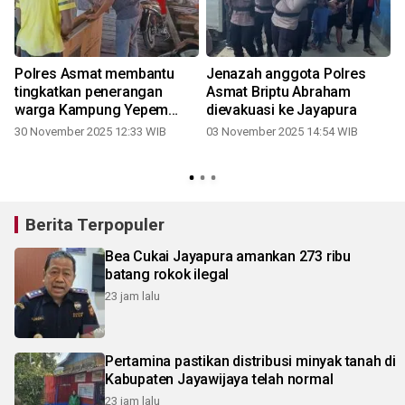
Polres Asmat membantu
Jenazah anggota Polres
tingkatkan penerangan
Asmat Briptu Abraham
3.1
warga Kampung Yepem
dievakuasi ke Jayapura
lewat solar sel
30 November 2025 12:33 WIB
03 November 2025 14:54 WIB
3
Berita Terpopuler
Bea Cukai Jayapura amankan 273 ribu
batang rokok ilegal
23 jam lalu
Pertamina pastikan distribusi minyak tanah di
Kabupaten Jayawijaya telah normal
23 jam lalu