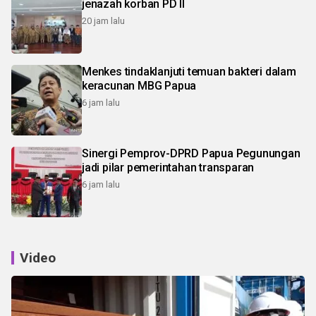
jenazah korban PD II
20 jam lalu
Menkes tindaklanjuti temuan bakteri dalam
keracunan MBG Papua
6 jam lalu
Sinergi Pemprov-DPRD Papua Pegunungan
jadi pilar pemerintahan transparan
6 jam lalu
Video