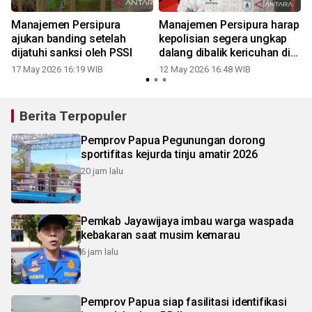
i
Manajemen Persipura
Manajemen Persipura harap
ajukan banding setelah
kepolisian segera ungkap
dijatuhi sanksi oleh PSSI
dalang dibalik kericuhan di
Stadion Lukas Enembe
17 May 2026 16:19 WIB
12 May 2026 16:48 WIB
Berita Terpopuler
Pemprov Papua Pegunungan dorong
sportifitas kejurda tinju amatir 2026
20 jam lalu
Pemkab Jayawijaya imbau warga waspada
kebakaran saat musim kemarau
6 jam lalu
Pemprov Papua siap fasilitasi identifikasi