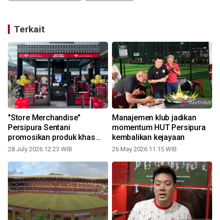
Terkait
p
"Store Merchandise"
Manajemen klub jadikan
Persipura Sentani
momentum HUT Persipura
promosikan produk khas
kembalikan kejayaan
Papua
28 July 2026 12:23 WIB
26 May 2026 11:15 WIB