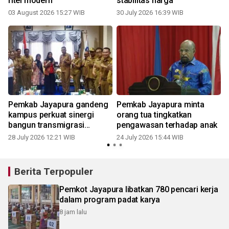
ritel modern
stabilitas harga
03 August 2026 15:27 WIB
30 July 2026 16:39 WIB
2
Pemkab Jayapura gandeng
Pemkab Jayapura minta
kampus perkuat sinergi
orang tua tingkatkan
bangun transmigrasi
pengawasan terhadap anak
berkelanjutan
28 July 2026 12:21 WIB
24 July 2026 15:44 WIB
1
Berita Terpopuler
Pemkot Jayapura libatkan 780 pencari kerja
dalam program padat karya
8 jam lalu