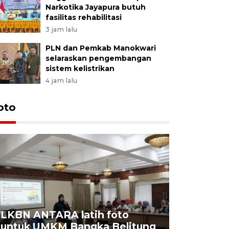
Narkotika Jayapura butuh
fasilitas rehabilitasi
3 jam lalu
PLN dan Pemkab Manokwari
selaraskan pengembangan
sistem kelistrikan
4 jam lalu
oto
LKBN ANTARA latih foto
untuk UMKM Bangka Belitung
Agrowisa