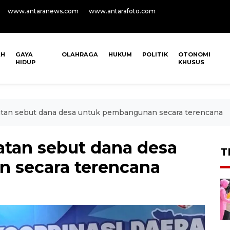
www.antaranews.com
www.antarafoto.com
AH
GAYA
OLAHRAGA
HUKUM
POLITIK
OTONOMI
HIDUP
KHUSUS
tan sebut dana desa untuk pembangunan secara terencana
tan sebut dana desa
T
 secara terencana