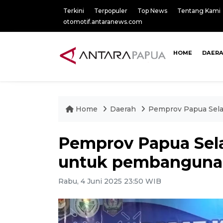
Terkini
Terpopuler
Top News
Tentang Kami
otomotif.antaranews.com
HOME
DAER
Home
Daerah
Pemprov Papua Sela
Pemprov Papua Sela
untuk pembangunan
Rabu, 4 Juni 2025 23:50 WIB