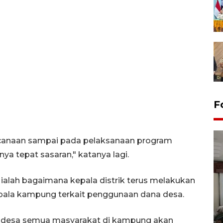
F
canaan sampai pada pelaksanaan program
a tepat sasaran," katanya lagi.
ialah bagaimana kepala distrik terus melakukan
epala kampung terkait penggunaan dana desa.
Antara Biro Papua
bersilahturahmi dengan
Pendam XVII/Cenderawasih
ana desa semua masyarakat di kampung akan