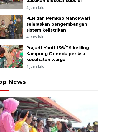
pasokan biosolar subsidi
4 jam lalu
PLN dan Pemkab Manokwari
selaraskan pengembangan
sistem kelistrikan
4 jam lalu
Prajurit Yonif 136/TS keliling
Kampung Onendu periksa
kesehatan warga
4 jam lalu
op News