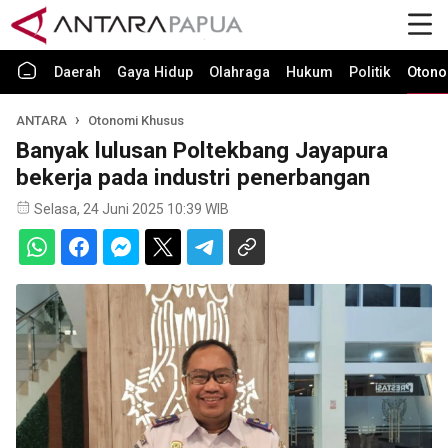
Daerah
Gaya Hidup
Olahraga
Hukum
Politik
Otono
ANTARA
Otonomi Khusus
Banyak lulusan Poltekbang Jayapura
bekerja pada industri penerbangan
Selasa, 24 Juni 2025 10:39 WIB