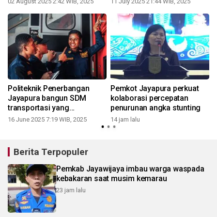
02 August 2025 2:42 WIB, 2025
11 July 2025 21:44 WIB, 2025
2
n
Politeknik Penerbangan
Pemkot Jayapura perkuat
Jayapura bangun SDM
kolaborasi percepatan
transportasi yang
penurunan angka stunting
berdedikasi
16 June 2025 7:19 WIB, 2025
14 jam lalu
2
Berita Terpopuler
Pemkab Jayawijaya imbau warga waspada
kebakaran saat musim kemarau
23 jam lalu