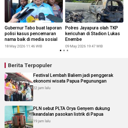
Gubernur Tabo buat laporan
Polres Jayapura olah TKP
polisi kasus pencemaran
kericuhan di Stadion Lukas
nama baik di media sosial
Enembe
18 May 2026 11:46 WIB
09 May 2026 19:47 WIB
0
Berita Terpopuler
Festival Lembah Baliem jadi penggerak
ekonomi wisata Papua Pegunungan
22 jam lalu
PLN sebut PLTA Orya Genyem dukung
keandalan pasokan listrik di Papua
19 jam lalu