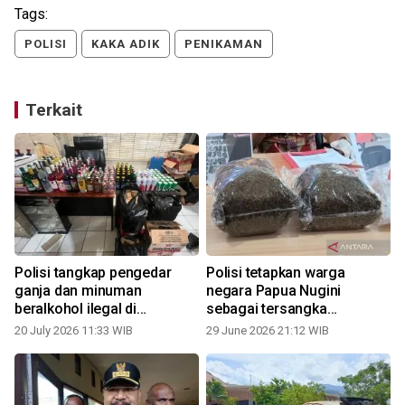
Tags:
POLISI
KAKA ADIK
PENIKAMAN
Terkait
Polisi tangkap pengedar
Polisi tetapkan warga
ganja dan minuman
negara Papua Nugini
beralkohol ilegal di
sebagai tersangka
Jayapura
pengedar ganja
20 July 2026 11:33 WIB
29 June 2026 21:12 WIB
2