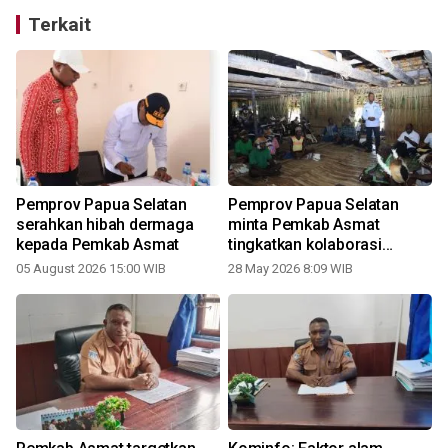
Terkait
Pemprov Papua Selatan
Pemprov Papua Selatan
serahkan hibah dermaga
minta Pemkab Asmat
kepada Pemkab Asmat
tingkatkan kolaborasi
pembangunan
05 August 2026 15:00 WIB
28 May 2026 8:09 WIB