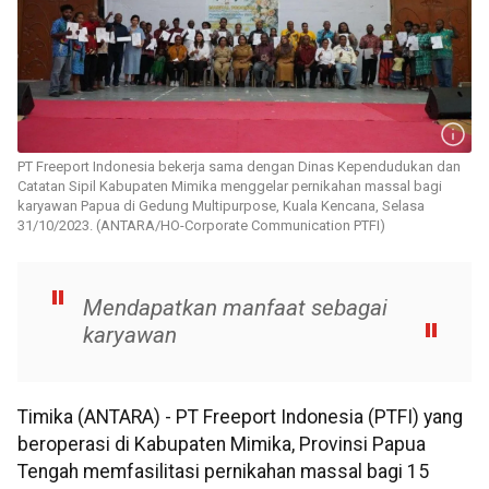
PT Freeport Indonesia bekerja sama dengan Dinas Kependudukan dan
Catatan Sipil Kabupaten Mimika menggelar pernikahan massal bagi
karyawan Papua di Gedung Multipurpose, Kuala Kencana, Selasa
31/10/2023. (ANTARA/HO-Corporate Communication PTFI)
Mendapatkan manfaat sebagai
karyawan
Timika (ANTARA) - PT Freeport Indonesia (PTFI) yang
beroperasi di Kabupaten Mimika, Provinsi Papua
Tengah memfasilitasi pernikahan massal bagi 15