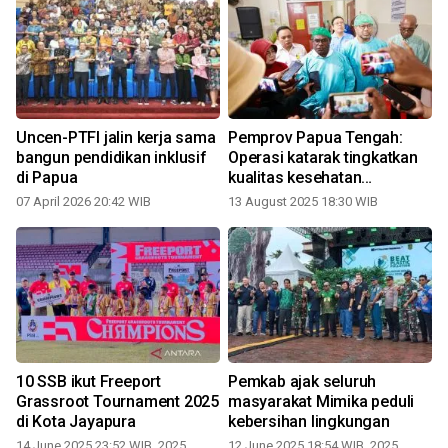
i
Uncen-PTFI jalin kerja sama
Pemprov Papua Tengah:
bangun pendidikan inklusif
Operasi katarak tingkatkan
di Papua
kualitas kesehatan
masyarakat
07 April 2026 20:42 WIB
13 August 2025 18:30 WIB
t
10 SSB ikut Freeport
Pemkab ajak seluruh
Grassroot Tournament 2025
masyarakat Mimika peduli
di Kota Jayapura
kebersihan lingkungan
14 June 2025 23:52 WIB, 2025
12 June 2025 18:54 WIB, 2025