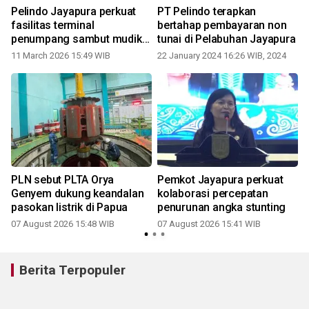
Pelindo Jayapura perkuat
PT Pelindo terapkan
fasilitas terminal
bertahap pembayaran non
penumpang sambut mudik
tunai di Pelabuhan Jayapura
Lebaran 2026
11 March 2026 15:49 WIB
22 January 2024 16:26 WIB, 2024
PLN sebut PLTA Orya
Pemkot Jayapura perkuat
r
Genyem dukung keandalan
kolaborasi percepatan
pasokan listrik di Papua
penurunan angka stunting
07 August 2026 15:48 WIB
07 August 2026 15:41 WIB
Berita Terpopuler