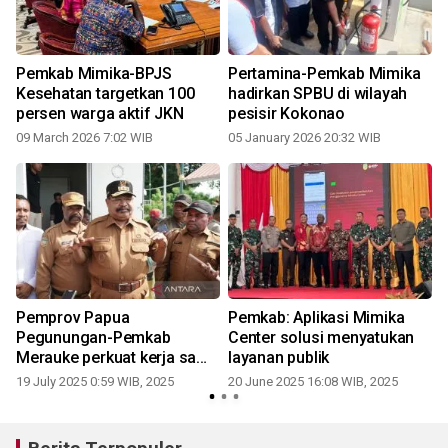
Pemkab Mimika-BPJS
Pertamina-Pemkab Mimika
Kesehatan targetkan 100
hadirkan SPBU di wilayah
persen warga aktif JKN
pesisir Kokonao
09 March 2026 7:02 WIB
05 January 2026 20:32 WIB
n
Pemprov Papua
Pemkab: Aplikasi Mimika
Pegunungan-Pemkab
Center solusi menyatukan
Merauke perkuat kerja sama
layanan publik
pertanian
19 July 2025 0:59 WIB, 2025
20 June 2025 16:08 WIB, 2025