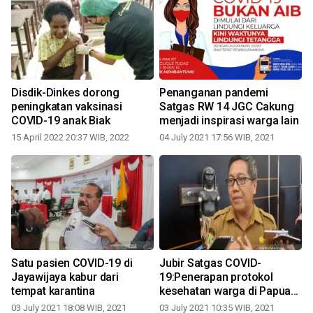
Disdik-Dinkes dorong
Penanganan pandemi
peningkatan vaksinasi
Satgas RW 14 JGC Cakung
COVID-19 anak Biak
menjadi inspirasi warga lain
15 April 2022 20:37 WIB, 2022
04 July 2021 17:56 WIB, 2021
Satu pasien COVID-19 di
Jubir Satgas COVID-
Jayawijaya kabur dari
19:Penerapan protokol
tempat karantina
kesehatan warga di Papua
mulai kendor
03 July 2021 18:08 WIB, 2021
03 July 2021 10:35 WIB, 2021