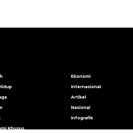
h
Ekonomi
Hidup
Internasional
aga
Artikel
m
Nasional
k
Infografik
mi Khusus