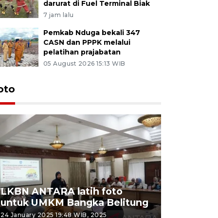
darurat di Fuel Terminal Biak
7 jam lalu
Pemkab Nduga bekali 347
CASN dan PPPK melalui
pelatihan prajabatan
05 August 2026 15:13 WIB
oto
LKBN ANTARA latih foto
untuk UMKM Bangka Belitung
Agrowisa
24 January 2025 19:48 WIB, 2025
26 September 