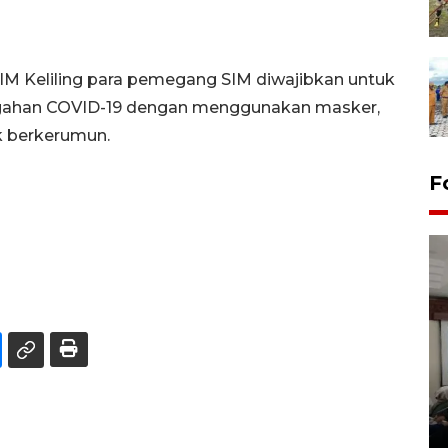
i SIM Keliling para pemegang SIM diwajibkan untuk
gahan COVID-19 dengan menggunakan masker,
k berkerumun.
F
Antara Biro Papua
bersilahturahmi dengan
Pendam XVII/Cenderawasih
14 March 2022 15:11 WIB, 2022