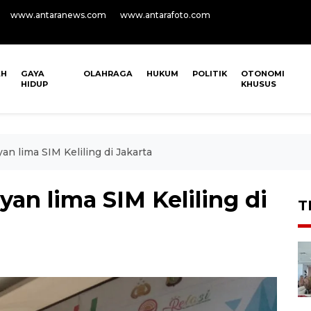
www.antaranews.com
www.antarafoto.com
AH
GAYA
OLAHRAGA
HUKUM
POLITIK
OTONOMI
HIDUP
KHUSUS
an lima SIM Keliling di Jakarta
yan lima SIM Keliling di
T