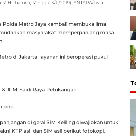
an M.H Thamrin, Minggu (3/11/2019). ANTARA/Livia
tas Polda Metro Jaya kembali membuka lima
k memudahkan masyarakat memperpanjang masa
n.
ro di Jakarta, layanan ini beroperasi pukul
T
 & Jl. M. Saidi Raya Petukangan.
nteng.
njangan di gerai SIM Keliling diwajibkan untuk
i KTP asli dan SIM asli berikut fotokopi,