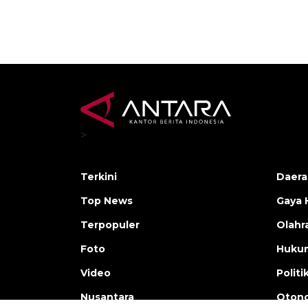
>
Terkini
Daera
Top News
Gaya 
Terpopuler
Olahr
Foto
Huku
Video
Politi
Nusantara
Otono