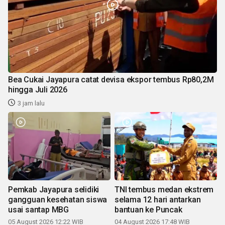
Bea Cukai Jayapura catat devisa ekspor tembus Rp80,2M
hingga Juli 2026
3 jam lalu
Pemkab Jayapura selidiki
TNI tembus medan ekstrem
gangguan kesehatan siswa
selama 12 hari antarkan
usai santap MBG
bantuan ke Puncak
05 August 2026 12:22 WIB
04 August 2026 17:48 WIB