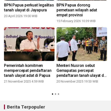
BPN Papua perkuat legalitas
BPN Papua dorong
tanah ulayat di Jayapura
pemetaan wilayah adat
empat provinsi
20 April 2026 19:00 WIB
15 February 2026 10:39 WIB
Pemerintah komitmen
Menteri Nusron sebut
mempercepat pendaftaran
Gemapatas percepat
tanah ulayat adat di Papua
pendaftaran tanah ulayat di
Papua
21 November 2025 4:59 WIB
20 November 2025 19:53 WIB
Berita Terpopuler