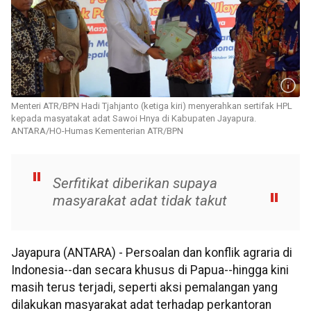
Menteri ATR/BPN Hadi Tjahjanto (ketiga kiri) menyerahkan sertifak HPL
kepada masyatakat adat Sawoi Hnya di Kabupaten Jayapura.
ANTARA/HO-Humas Kementerian ATR/BPN
Serfitikat diberikan supaya
masyarakat adat tidak takut
Jayapura (ANTARA) - Persoalan dan konflik agraria di
Indonesia--dan secara khusus di Papua--hingga kini
masih terus terjadi, seperti aksi pemalangan yang
dilakukan masyarakat adat terhadap perkantoran