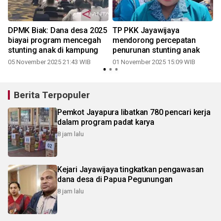
a
DPMK Biak: Dana desa 2025
TP PKK Jayawijaya
biayai program mencegah
mendorong percepatan
stunting anak di kampung
penurunan stunting anak
05 November 2025 21:43 WIB
01 November 2025 15:09 WIB
Berita Terpopuler
Pemkot Jayapura libatkan 780 pencari kerja
dalam program padat karya
8 jam lalu
Kejari Jayawijaya tingkatkan pengawasan
dana desa di Papua Pegunungan
8 jam lalu