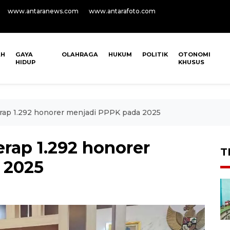
www.antaranews.com
www.antarafoto.com
AH
GAYA
OLAHRAGA
HUKUM
POLITIK
OTONOMI
HIDUP
KHUSUS
rap 1.292 honorer menjadi PPPK pada 2025
rap 1.292 honorer
T
 2025