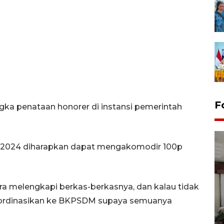
F
a penataan honorer di instansi pemerintah
2024 diharapkan dapat mengakomodir 100p
ra melengkapi berkas-berkasnya, dan kalau tidak
Antara Biro Papua
oordinasikan ke BKPSDM supaya semuanya
bersilahturahmi dengan
Pendam XVII/Cenderawasih