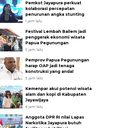
Pemkot Jayapura perkuat
kolaborasi percepatan
penurunan angka stunting
1 jam lalu
Festival Lembah Baliem jadi
penggerak ekonomi wisata
Papua Pegunungan
5 jam lalu
Pemprov Papua Pegunungan
harap OAP jadi tenaga
konstruksi yang andal
5 jam lalu
Kemenpar akui potensi wisata
alam dan kopi di Kabupaten
Jayawijaya
6 jam lalu
Anggota DPR RI nilai Lapas
Narkotika Jayapura butuh