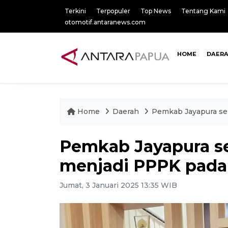
Terkini
Terpopuler
Top News
Tentang Kami
otomotif.antaranews.com
HOME
DAER
Home
Daerah
Pemkab Jayapura se
Pemkab Jayapura se
menjadi PPPK pada
Jumat, 3 Januari 2025 13:35 WIB