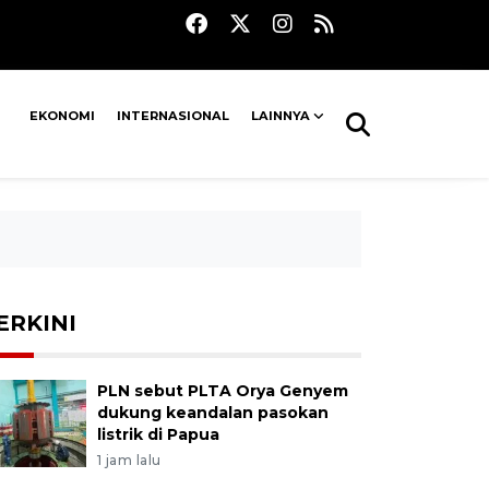
EKONOMI
INTERNASIONAL
LAINNYA
ERKINI
PLN sebut PLTA Orya Genyem
dukung keandalan pasokan
listrik di Papua
1 jam lalu