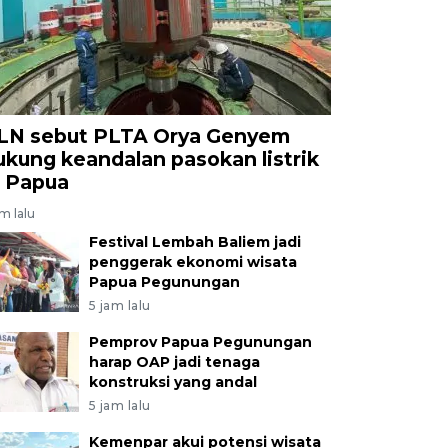
LN sebut PLTA Orya Genyem
ukung keandalan pasokan listrik
i Papua
am lalu
Festival Lembah Baliem jadi
penggerak ekonomi wisata
Papua Pegunungan
5 jam lalu
Pemprov Papua Pegunungan
harap OAP jadi tenaga
konstruksi yang andal
5 jam lalu
Kemenpar akui potensi wisata