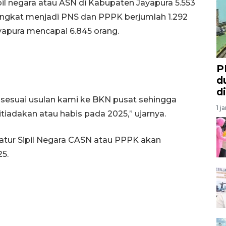
ipil negara atau ASN di Kabupaten Jayapura 5.553
angkat menjadi PNS dan PPPK berjumlah 1.292
yapura mencapai 6.845 orang.
P
d
d
 sesuai usulan kami ke BKN pusat sehingga
1 j
tiadakan atau habis pada 2025,” ujarnya.
atur Sipil Negara CASN atau PPPK akan
25.