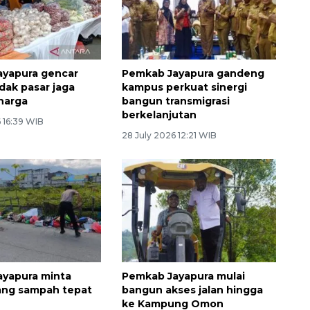
ayapura gencar
Pemkab Jayapura gandeng
dak pasar jaga
kampus perkuat sinergi
 harga
bangun transmigrasi
berkelanjutan
 16:39 WIB
28 July 2026 12:21 WIB
yapura minta
Pemkab Jayapura mulai
ang sampah tepat
bangun akses jalan hingga
ke Kampung Omon