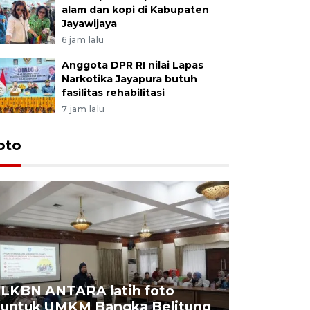
alam dan kopi di Kabupaten
Jayawijaya
6 jam lalu
Anggota DPR RI nilai Lapas
Narkotika Jayapura butuh
fasilitas rehabilitasi
7 jam lalu
oto
LKBN ANTARA latih foto
untuk UMKM Bangka Belitung
Agrowisa