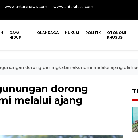
www.antaranews.com
www.antarafoto.com
AH
GAYA
OLAHRAGA
HUKUM
POLITIK
OTONOMI
HIDUP
KHUSUS
gunungan dorong peningkatan ekonomi melalui ajang olahra
gunungan dorong
T
i melalui ajang