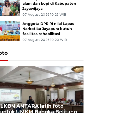
alam dan kopi di Kabupaten
Jayawijaya
07 August 2026 10:25 WIB
Anggota DPR RI nilai Lapas
Narkotika Jayapura butuh
fasilitas rehabilitasi
07 August 2026 10:20 WIB
oto
LKBN ANTARA latih foto
untuk UMKM Bangka Belitung
Agrowisa