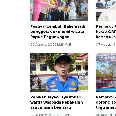
Festival Lembah Baliem jadi
Pemprov 
penggerak ekonomi wisata
harap OAP
Papua Pegunungan
konstruks
07 August 2026 12:18 WIB
07 August 2
Pemkab Jayawijaya imbau
Pemprov 
warga waspada kebakaran
dorong spo
saat musim kemarau
tinju amat
07 August 2026 6:38 WIB
06 August 2