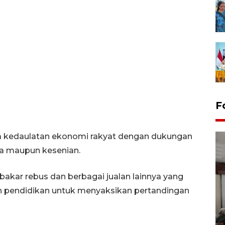
F
a kedaulatan ekonomi rakyat dengan dukungan
a maupun kesenian.
kar rebus dan berbagai jualan lainnya yang
on pendidikan untuk menyaksikan pertandingan
Antara Biro Papua
bersilahturahmi dengan
Pendam XVII/Cenderawasih