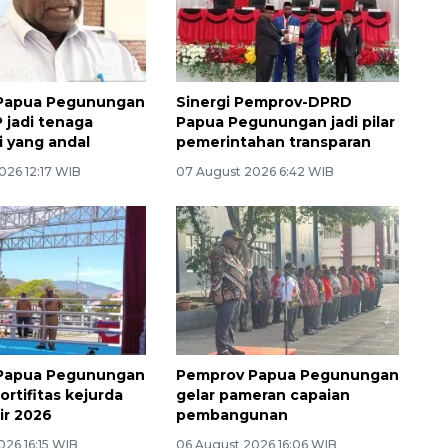
Papua Pegunungan
Sinergi Pemprov-DPRD
 jadi tenaga
Papua Pegunungan jadi pilar
i yang andal
pemerintahan transparan
026 12:17 WIB
07 August 2026 6:42 WIB
Papua Pegunungan
Pemprov Papua Pegunungan
rtifitas kejurda
gelar pameran capaian
ir 2026
pembangunan
026 16:15 WIB
06 August 2026 16:06 WIB