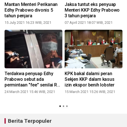
Mantan Menteri Perikanan
Jaksa tuntut eks penyuap
Edhy Prabowo divonis 5
Menteri KKP Edhy Prabowo
tahun penjara
3 tahun penjara
15 July 2021 16:23 WIB, 2021
07 April 2021 18:07 WIB, 2021
Terdakwa penyuap Edhy
KPK bakal dalami peran
Prabowo sebut ada
Sekjen KKP dalam kasus
permintaan "fee" senilai Rp5
izin ekspor benih lobster
miliar
24 March 2021 15:46 WIB, 2021
15 March 2021 15:26 WIB, 2021
2
Berita Terpopuler