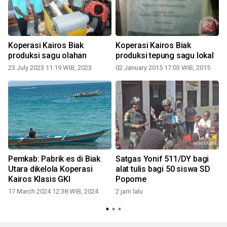
Koperasi Kairos Biak
Koperasi Kairos Biak
produksi sagu olahan
produksi tepung sagu lokal
23 July 2023 11:19 WIB, 2023
02 January 2015 17:03 WIB, 2015
2
Pemkab: Pabrik es di Biak
Satgas Yonif 511/DY bagi
Utara dikelola Koperasi
alat tulis bagi 50 siswa SD
Kairos Klasis GKI
Popome
17 March 2024 12:38 WIB, 2024
2 jam lalu
2