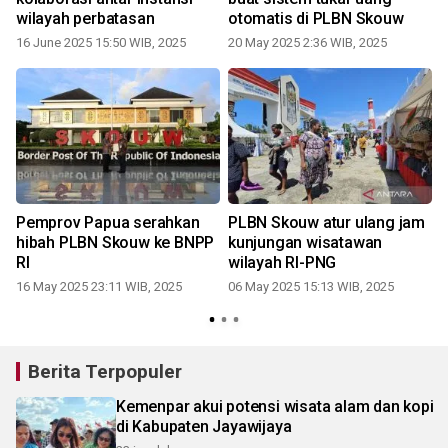
wilayah perbatasan
otomatis di PLBN Skouw
16 June 2025 15:50 WIB, 2025
20 May 2025 2:36 WIB, 2025
2
Pemprov Papua serahkan
PLBN Skouw atur ulang jam
hibah PLBN Skouw ke BNPP
kunjungan wisatawan
RI
wilayah RI-PNG
16 May 2025 23:11 WIB, 2025
06 May 2025 15:13 WIB, 2025
Berita Terpopuler
Kemenpar akui potensi wisata alam dan kopi
di Kabupaten Jayawijaya