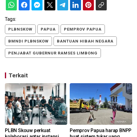
Tags:
PLBNSKOW
PAPUA
PEMPROV PAPUA
BMNDI PLBNSKOW
BANTUAN HIBAH NEGARA
PENJABAT GUBERNUR RAMSES LIMBONG
Terkait
PLBN Skouw perkuat
Pemprov Papua harap BNPP
kolaborasi antar instansi
buat sistem tukar uang