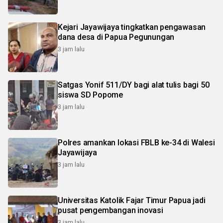
Kejari Jayawijaya tingkatkan pengawasan
dana desa di Papua Pegunungan
3 jam lalu
Satgas Yonif 511/DY bagi alat tulis bagi 50
siswa SD Popome
3 jam lalu
Polres amankan lokasi FBLB ke-34 di Walesi
Jayawijaya
3 jam lalu
Universitas Katolik Fajar Timur Papua jadi
pusat pengembangan inovasi
3 jam lalu