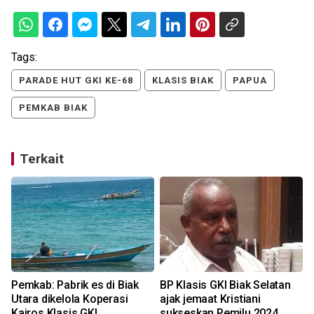
Tags:
PARADE HUT GKI KE-68
KLASIS BIAK
PAPUA
PEMKAB BIAK
Terkait
Pemkab: Pabrik es di Biak
BP Klasis GKI Biak Selatan
Utara dikelola Koperasi
ajak jemaat Kristiani
Kairos Klasis GKI
sukseskan Pemilu 2024