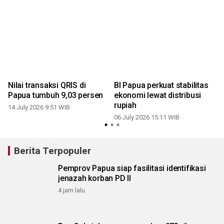
Nilai transaksi QRIS di
BI Papua perkuat stabilitas
Papua tumbuh 9,03 persen
ekonomi lewat distribusi
rupiah
14 July 2026 9:51 WIB
06 July 2026 15:11 WIB
0
Berita Terpopuler
Pemprov Papua siap fasilitasi identifikasi
jenazah korban PD II
4 jam lalu