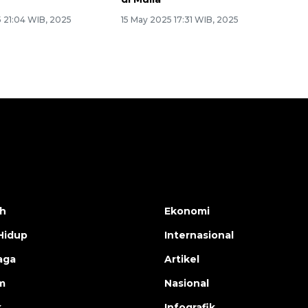
 21:04 WIB, 2025
15 May 2025 17:31 WIB, 2025
h
Ekonomi
Hidup
Internasional
aga
Artikel
m
Nasional
k
Infografik