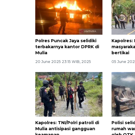
Polres Puncak Jaya selidiki
Kapolres:
terbakarnya kantor DPRK di
masyaraka
Mulia
bertikai
20 June 2025 23:15 WIB, 2025
05 June 202
Kapolres: TNI/Polri patroli di
Polisi sel
Mulia antisipasi gangguan
rumah war
keamanan
oleh OTK