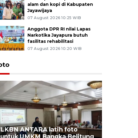
alam dan kopi di Kabupaten
Jayawijaya
07 August 2026 10:25 WIB
Anggota DPR RI nilai Lapas
Narkotika Jayapura butuh
fasilitas rehabilitasi
07 August 2026 10:20 WIB
oto
LKBN ANTARA latih foto
untuk UMKM Bangka Belitung
Agrowisa