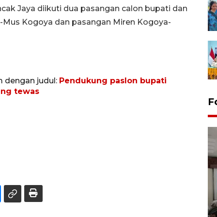
cak Jaya diikuti dua pasangan calon bupati dan
da-Mus Kogoya dan pasangan Miren Kogoya-
m dengan judul:
Pendukung paslon bupati
ang tewas
F
Antara Biro Papua
bersilahturahmi dengan
Pendam XVII/Cenderawasih