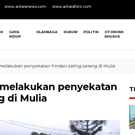
www.antaranews.com
www.antarafoto.com
AH
GAYA
OLAHRAGA
HUKUM
POLITIK
OTONOMI
HIDUP
KHUSUS
melakukan penyekatan hindari saling serang di Mulia
a melakukan penyekatan
T
g di Mulia