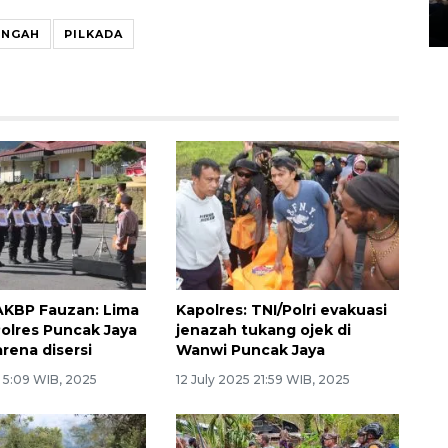
14 March 2022 15:11 WIB, 2022
ENGAH
PILKADA
AKBP Fauzan: Lima
Kapolres: TNI/Polri evakuasi
olres Puncak Jaya
jenazah tukang ojek di
rena disersi
Wanwi Puncak Jaya
5 5:09 WIB, 2025
12 July 2025 21:59 WIB, 2025