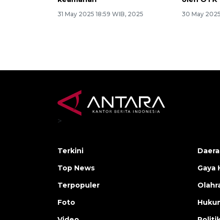
31 May 2025 18:59 WIB, 2025
30 May 2025
>
Terkini
Daera
Top News
Gaya 
Terpopuler
Olahr
Foto
Huku
Video
Politi