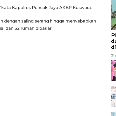
a, "kata Kapolres Puncak Jaya AKBP Kuswara.
kaian dengan saling serang hingga menyebabkan
gal dan 32 rumah dibakar.
P
d
d
21 