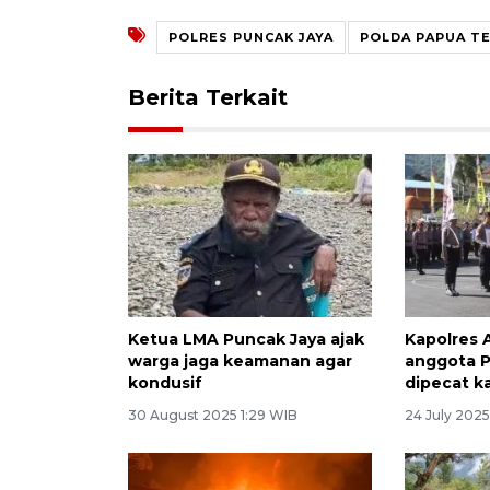
POLRES PUNCAK JAYA
POLDA PAPUA T
Berita Terkait
Ketua LMA Puncak Jaya ajak
Kapolres 
warga jaga keamanan agar
anggota P
kondusif
dipecat ka
30 August 2025 1:29 WIB
24 July 202