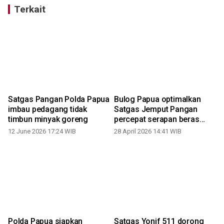
Terkait
Satgas Pangan Polda Papua
Bulog Papua optimalkan
n
imbau pedagang tidak
Satgas Jemput Pangan
timbun minyak goreng
percepat serapan beras
Merauke
12 June 2026 17:24 WIB
28 April 2026 14:41 WIB
Polda Papua siapkan
Satgas Yonif 511 dorong