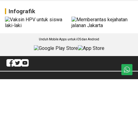
Infografik
Unduh Mobile Apps untuk iOS dan Android
Jelajahi ANTARA News Papua
Daerah
Ekonomi
Gaya Hidup
Internasional
Olahraga
Artikel
Hukum
Redaksi
Politik
ANTARA Foto
Otonomi Khusus
BrandA
Nasional
RSS