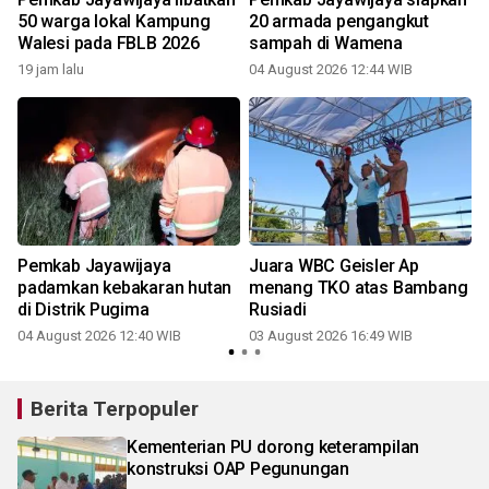
50 warga lokal Kampung
20 armada pengangkut
Walesi pada FBLB 2026
sampah di Wamena
19 jam lalu
04 August 2026 12:44 WIB
Pemkab Jayawijaya
Juara WBC Geisler Ap
a
padamkan kebakaran hutan
menang TKO atas Bambang
di Distrik Pugima
Rusiadi
04 August 2026 12:40 WIB
03 August 2026 16:49 WIB
Berita Terpopuler
Kementerian PU dorong keterampilan
konstruksi OAP Pegunungan