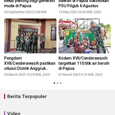
bekal penting bagi generasi
daerah di Papua sukseskan
muda di Papua
PSU Pilgub 6 Agustus
29 September 2025 2:28 WIB
15 May 2025 16:59 WIB, 2025
2
Pangdam
Kodam XVII/Cenderawasih
XVII/Cenderawasih pastikan
targetkan 110 titik air bersih
situasi Distrik Anggruk
di Papua
mulai relatif kondusif
24 March 2025 13:29 WIB, 2025
07 March 2025 0:13 WIB, 2025
Berita Terpopuler
Video