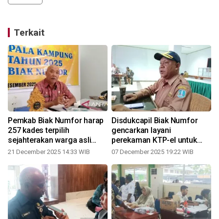
Terkait
n
Pemkab Biak Numfor harap
Disdukcapil Biak Numfor
257 kades terpilih
gencarkan layani
sejahterakan warga asli
perekaman KTP-el untuk
Papua
Pilkades serentak
21 December 2025 14:33 WIB
07 December 2025 19:22 WIB