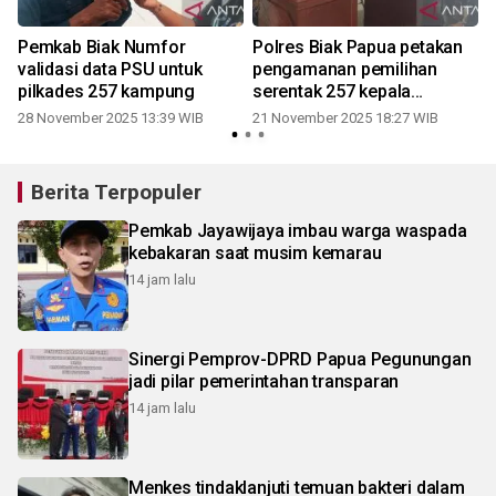
Pemkab Biak Numfor
Polres Biak Papua petakan
validasi data PSU untuk
pengamanan pemilihan
pilkades 257 kampung
serentak 257 kepala
kampung
28 November 2025 13:39 WIB
21 November 2025 18:27 WIB
Berita Terpopuler
Pemkab Jayawijaya imbau warga waspada
kebakaran saat musim kemarau
14 jam lalu
Sinergi Pemprov-DPRD Papua Pegunungan
jadi pilar pemerintahan transparan
14 jam lalu
Menkes tindaklanjuti temuan bakteri dalam