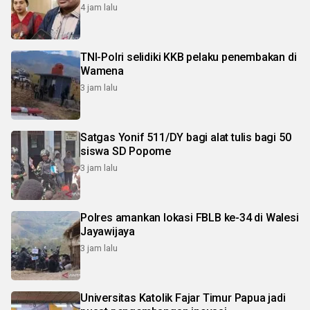
4 jam lalu
TNI-Polri selidiki KKB pelaku penembakan di
Wamena
3 jam lalu
Satgas Yonif 511/DY bagi alat tulis bagi 50
siswa SD Popome
3 jam lalu
Polres amankan lokasi FBLB ke-34 di Walesi
Jayawijaya
3 jam lalu
Universitas Katolik Fajar Timur Papua jadi