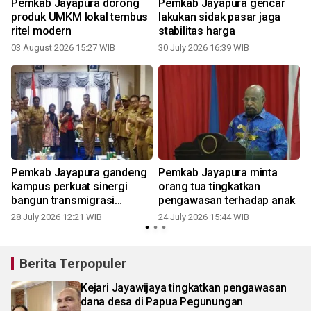
Pemkab Jayapura dorong
Pemkab Jayapura gencar
produk UMKM lokal tembus
lakukan sidak pasar jaga
ritel modern
stabilitas harga
03 August 2026 15:27 WIB
30 July 2026 16:39 WIB
2
Pemkab Jayapura gandeng
Pemkab Jayapura minta
kampus perkuat sinergi
orang tua tingkatkan
bangun transmigrasi
pengawasan terhadap anak
berkelanjutan
28 July 2026 12:21 WIB
24 July 2026 15:44 WIB
1
Berita Terpopuler
Kejari Jayawijaya tingkatkan pengawasan
dana desa di Papua Pegunungan