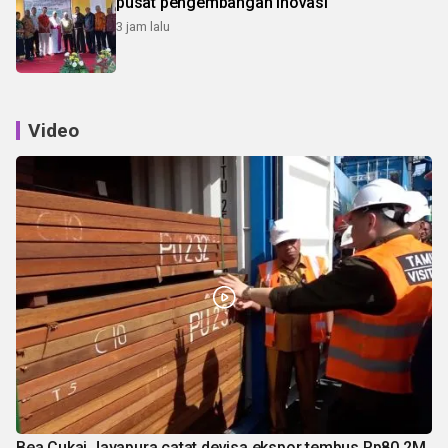
pusat pengembangan inovasi
3 jam lalu
Video
Bea Cukai Jayapura catat devisa ekspor tembus Rp80,2M