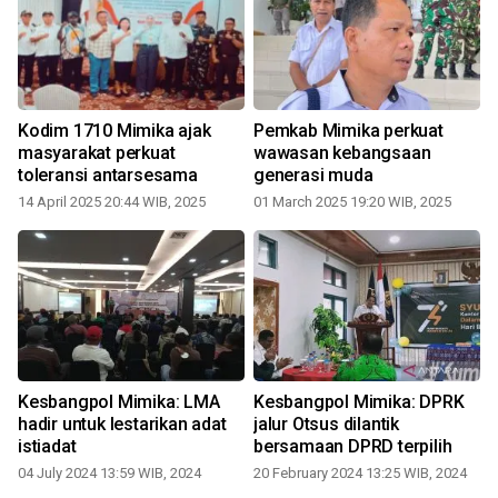
Kodim 1710 Mimika ajak
Pemkab Mimika perkuat
masyarakat perkuat
wawasan kebangsaan
toleransi antarsesama
generasi muda
14 April 2025 20:44 WIB, 2025
01 March 2025 19:20 WIB, 2025
1
Kesbangpol Mimika: LMA
Kesbangpol Mimika: DPRK
k
hadir untuk lestarikan adat
jalur Otsus dilantik
istiadat
bersamaan DPRD terpilih
04 July 2024 13:59 WIB, 2024
20 February 2024 13:25 WIB, 2024