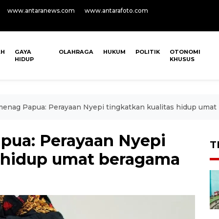
www.antaranews.com
www.antarafoto.com
AH
GAYA
OLAHRAGA
HUKUM
POLITIK
OTONOMI
HIDUP
KHUSUS
enag Papua: Perayaan Nyepi tingkatkan kualitas hidup umat
pua: Perayaan Nyepi
T
s hidup umat beragama