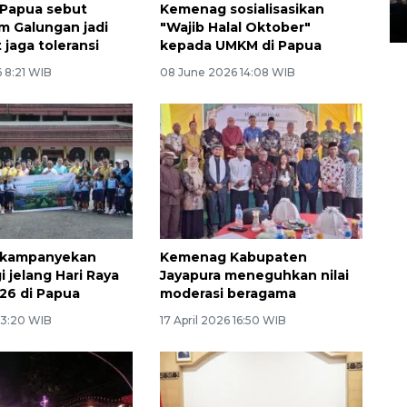
Papua sebut
Kemenag sosialisasikan
14 March 2022 15:11 WIB, 2022
 Galungan jadi
"Wajib Halal Oktober"
 jaga toleransi
kepada UMKM di Papua
 8:21 WIB
08 June 2026 14:08 WIB
kampanyekan
Kemenag Kabupaten
 jelang Hari Raya
Jayapura meneguhkan nilai
26 di Papua
moderasi beragama
13:20 WIB
17 April 2026 16:50 WIB