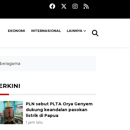
EKONOMI
INTERNASIONAL
LAINNYA
 beragama
ERKINI
PLN sebut PLTA Orya Genyem
dukung keandalan pasokan
listrik di Papua
1 jam lalu