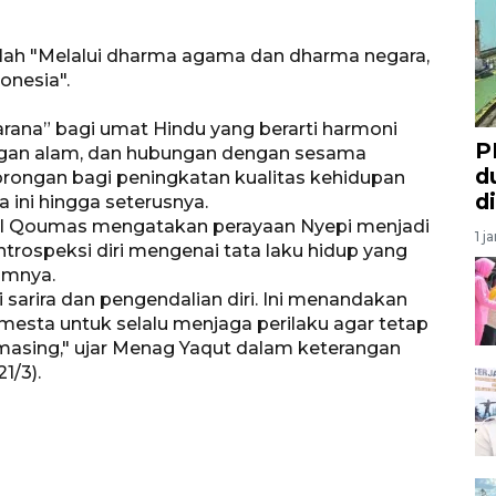
lah "Melalui dharma agama dan dharma negara,
onesia".
arana” bagi umat Hindu yang berarti harmoni
P
gan alam, dan hubungan dengan sesama
d
rongan bagi peningkatan kualitas kehidupan
d
ini hingga seterusnya.
il Qoumas mengatakan perayaan Nyepi menjadi
1 j
rospeksi diri mengenai tata laku hidup yang
umnya.
i sarira dan pengendalian diri. Ini menandakan
mesta untuk selalu menjaga perilaku agar tetap
masing," ujar Menag Yaqut dalam keterangan
1/3).