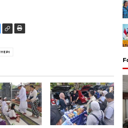
NYEPI
F
Antara Biro Papua
bersilahturahmi dengan
Pendam XVII/Cenderawasih