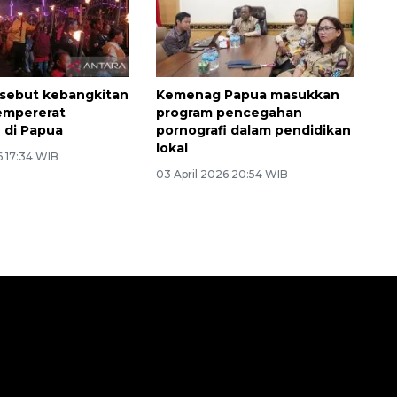
sebut kebangkitan
Kemenag Papua masukkan
empererat
program pencegahan
 di Papua
pornografi dalam pendidikan
lokal
6 17:34 WIB
03 April 2026 20:54 WIB