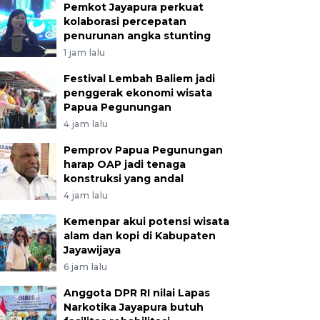
Pemkot Jayapura perkuat
kolaborasi percepatan
penurunan angka stunting
1 jam lalu
Festival Lembah Baliem jadi
penggerak ekonomi wisata
Papua Pegunungan
4 jam lalu
Pemprov Papua Pegunungan
harap OAP jadi tenaga
konstruksi yang andal
4 jam lalu
Kemenpar akui potensi wisata
alam dan kopi di Kabupaten
Jayawijaya
6 jam lalu
Anggota DPR RI nilai Lapas
Narkotika Jayapura butuh