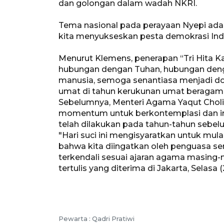
dan golongan dalam wadah NKRI.
Tema nasional pada perayaan Nyepi ada
kita menyukseskan pesta demokrasi Ind
Menurut Klemens, penerapan “Tri Hita K
hubungan dengan Tuhan, hubungan den
manusia, semoga senantiasa menjadi do
umat di tahun kerukunan umat beragama 
Sebelumnya, Menteri Agama Yaqut Chol
momentum untuk berkontemplasi dan int
telah dilakukan pada tahun-tahun sebel
"Hari suci ini mengisyaratkan untuk mula
bahwa kita diingatkan oleh penguasa se
terkendali sesuai ajaran agama masing-
tertulis yang diterima di Jakarta, Selasa (2
Pewarta :
Qadri Pratiwi