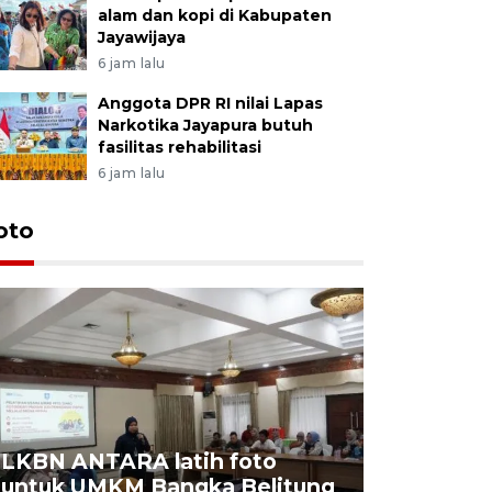
alam dan kopi di Kabupaten
Jayawijaya
6 jam lalu
Anggota DPR RI nilai Lapas
Narkotika Jayapura butuh
fasilitas rehabilitasi
6 jam lalu
oto
LKBN ANTARA latih foto
untuk UMKM Bangka Belitung
Agrowisa